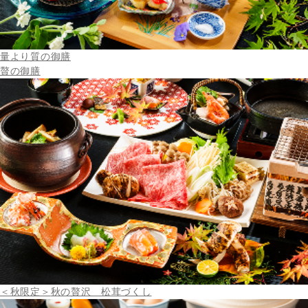
量より質の御膳
贅の御膳
＜秋限定＞
秋の贅沢 松茸づくし