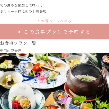
旬の恵みを厳選して味わう
ボリューム控えめの上質会席
料理ページへ戻る
▶
この食事プランで予約する
▶
お食事プラン一覧
季節の花会席