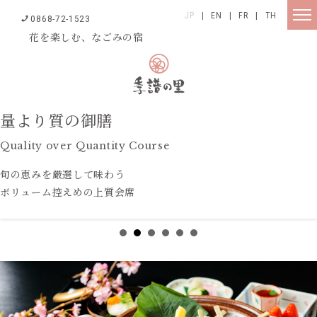
JP
|
EN
|
FR
|
TH
0868-72-1523
花を楽しむ、なごみの宿
量より質の御膳
Quality over Quantity Course
旬の恵みを厳選して味わう
ボリューム控えめの上質会席