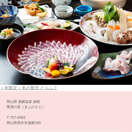
＜冬限定＞
冬の贅沢 とらふぐ
岡山県 湯郷温泉 旅館
季譜の里（きふのさと）
〒707-0062
岡山県美作市湯郷180