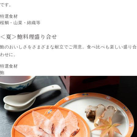
です。
特選食材
桜鯛・⼭菜・綿織等
＜夏＞
鮑料理盛り合せ
鮑のおいしさをさまざまな献立でご⽤意。⾷べ⽐べも楽しい盛り合
わせに。
特選食材
鮑