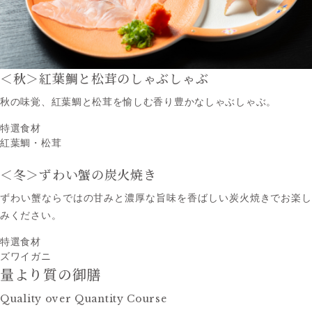
＜秋＞
紅葉鯛と松茸のしゃぶしゃぶ
秋の味覚、紅葉鯛と松茸を愉しむ香り豊かなしゃぶしゃぶ。
特選食材
紅葉鯛・松茸
＜冬＞
ずわい蟹の炭火焼き
ずわい蟹ならではの甘みと濃厚な旨味を香ばしい炭火焼きでお楽し
みください。
特選食材
ズワイガニ
量より質の御膳
Quality over Quantity Course